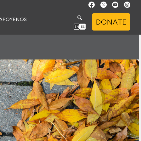
APÓYENOS
DONATE
EN
ES