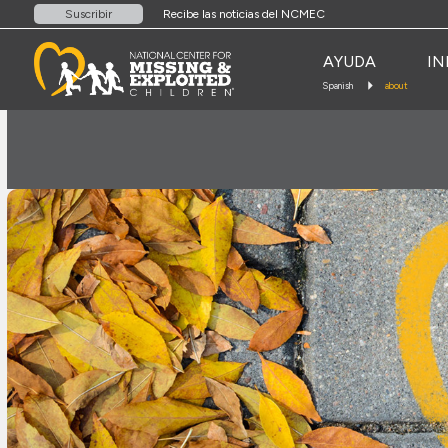
Recibe las noticias del NCMEC
Suscribir
AYUDA
IN
Spanish
about