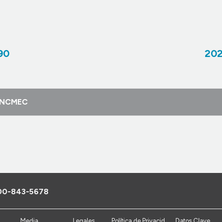
90
202
l NCMEC
00-843-5678
Media
Legales
Política de Privacid
Datos Clave